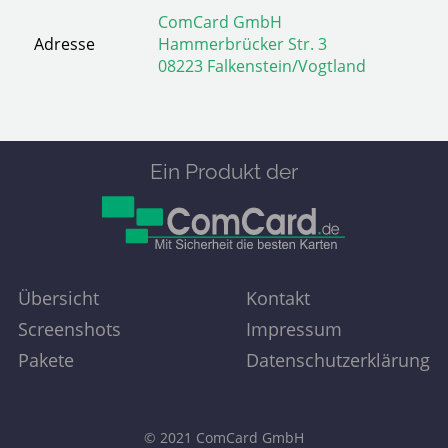
ComCard GmbH
Adresse
Hammerbrücker Str. 3
08223 Falkenstein/Vogtland
Ein Produkt der
Übersicht
Kontakt
Screen­shots
Impressum
Pakete
Datenschutz­erklärung
© 2021
ComCard GmbH