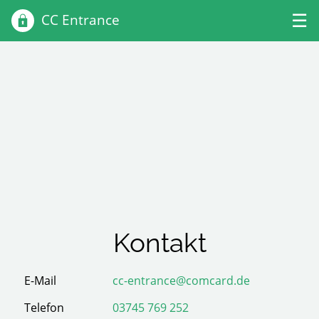
Screenshots
☰
Pakete
Kontakt
Kontakt
E-Mail
cc-entrance
@
com
c
ard.de
Telefon
03745 769 252